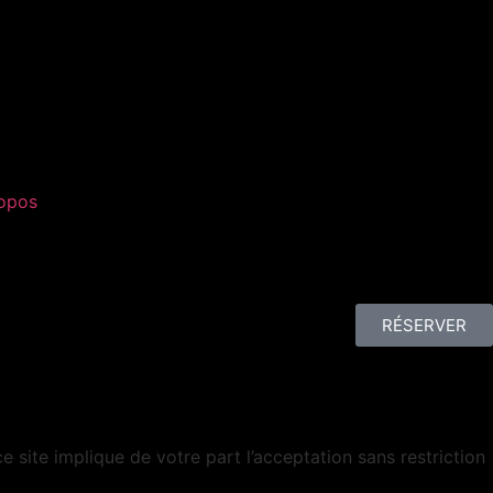
opos
RÉSERVER
 ce site implique de votre part l’acceptation sans restriction