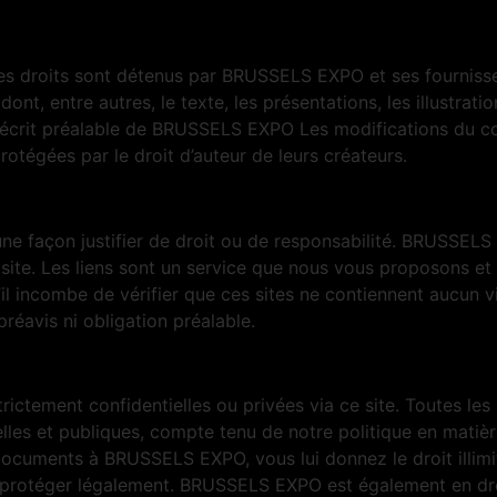
ces droits sont détenus par BRUSSELS EXPO et ses fournisseu
ont, entre autres, le texte, les présentations, les illustrati
 écrit préalable de BRUSSELS EXPO Les modifications du co
rotégées par le droit d’auteur de leurs créateurs.
une façon justifier de droit ou de responsabilité. BRUSSEL
 site. Les liens sont un service que nous vous proposons e
’il incombe de vérifier que ces sites ne contiennent aucun 
préavis ni obligation préalable.
ctement confidentielles ou privées via ce site. Toutes les
lles et publiques, compte tenu de notre politique en matiè
cuments à BRUSSELS EXPO, vous lui donnez le droit illimité e
faire protéger légalement. BRUSSELS EXPO est également en dr