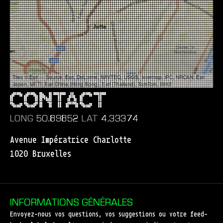
Tiles © Esri — Source: Esri, DeLorme, NAVTEQ, USGS, Intermap, iPC, NRCAN, Esri
Japan, METI, Esri China (Hong Kong), Esri (Thailand), TomTom, 2012
CONTACT
LONG
50.89852
LAT
4.33374
Avenue Impératrice Charlotte
1020 Bruxelles
INFORMATIONS GÉNÉRALES
Envoyez-nous vos questions, vos suggestions ou votre feed-