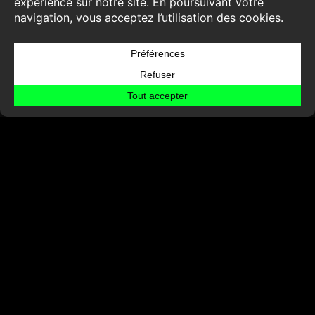
même toit à Bruxelles.
EXPERIENCES
After-H Battle Arena
Les Lapins Crétins
Moon of the Dead
Supercube
The Sim Power
Time Mission
Tutankhamun Exhibition
VISITE
Horaires
Accès
Parking
Accessibilité
SOCIÉTÉ
À propos
Jobs