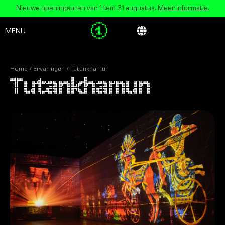
Nieuwe openingsuren van 1 tem 31 augustus.
Meer informatie.
MENU
Home
/
Ervaringen
/
Tutankhamun
Tutankhamun