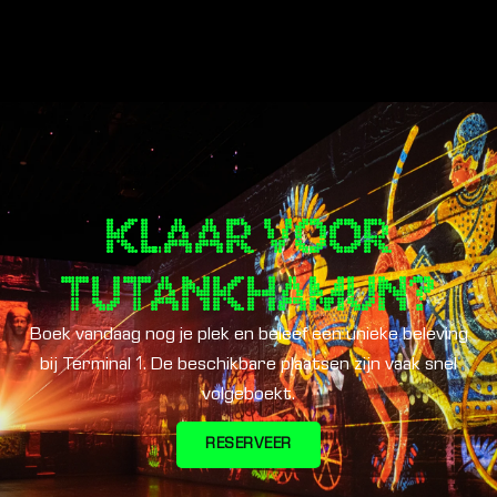
KLAAR VOOR
TUTANKHAMUN?
Boek vandaag nog je plek en beleef een unieke beleving
bij Terminal 1. De beschikbare plaatsen zijn vaak snel
volgeboekt.
RESERVEER